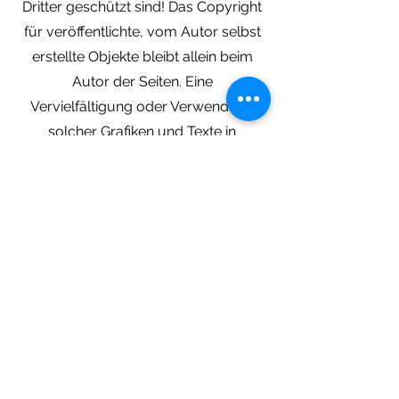
Dritter geschützt sind! Das Copyright
für veröffentlichte, vom Autor selbst
erstellte Objekte bleibt allein beim
Autor der Seiten. Eine
Vervielfältigung oder Verwendung
solcher Grafiken und Texte in
anderen elektronischen oder
gedruckten Publikationen ist ohne
ausdrückliche Zustimmung des
Autors nicht gestattet.
Rechtswirksamkeit dieses
Haftungsausschlusses
Dieser Haftungsausschluss ist als Teil
des Internetangebotes zu
betrachten, von dem aus auf diese